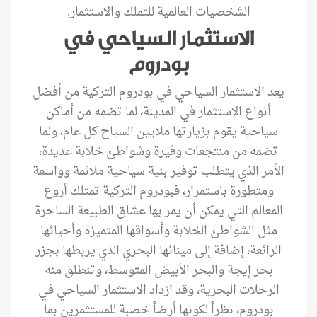
الشخصيات العالمية للتملك والاستثمار.
الاستثمار السياحي في
بودروم
يعد الاستثمار السياحي في بودروم التركية من أفضل
أنواع الاستثمار في المدينة، لما تضمه من أماكن
سياحية يقوم بزيارتها ملايين السياح كل عام، ولما
تضمه من منتجعات وفيرة وشواطئ خلابة عديدة،
الأمر الذي يتطلب توفير بنية سياحية ملائمة وواسعة
ومتطورة باستمرار، فبودروم التركية تمتلك أروع
المعالم التي يمكن أن يمر بها عشاق الطبيعة الساحرة
مثل الشواطئ الخلابة وأسواقها المتميزة وأحيائها
الرائعة، إضافة إلى مينائها البحري الذي يربطها بجزر
بحر إيجة والبحر الأبيض المتوسط، وتنطلق منه
الرحلات البحرية، وقد ازداد الاستثمار السياحي في
بودروم، نظراً لكونها أرضاً خصبة للمستثمرين بما