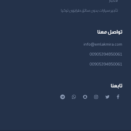
الأخبار
تأجير سيارات بدون سائق طرابزون تركيا
تواصل معنا
info@emlakmira.com
00905394850061
00905394850061
تابعنا