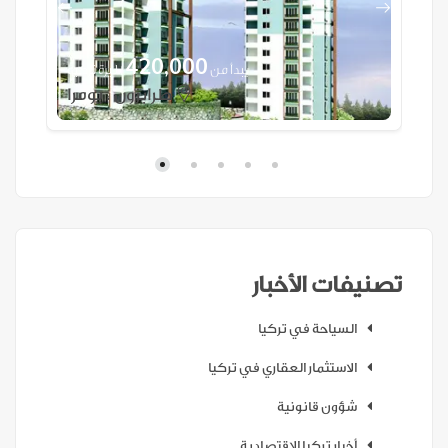
420,000
ية
يبدأ من
/ ليرة تركية
طرابزون ، يومرا
تصنيفات الأخبار
السياحة في تركيا
الاستثمار العقاري في تركيا
شؤون قانونية
أخبار تركيا الاقتصادية