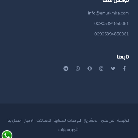
تواصل معنا
info@emlakmira.com
00905394850061
00905394850061
تابعنا
الرئيسة
من نحن
المشاريع
الوحدات العقارية
المقالات
الأخبار
اتصل بنا
تأجير سيارات