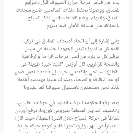
بدءاً من قياس درجة حرارة الضيوف قبل دخولهم
للفندق، ووصولاً بحفظ ملفات السائحين ضمن سجلات
الفندق، وانتهاء بوضع اللافتات التي تذكر السياح
بالحفاظ على مسافة الأمان فيما بينهم.
وفي إشارة إلى أن اتحاد أصحاب الفنادق في تركيا،
تقدم كل ما لديها وتبذل الجهود الحثيثة في سبيل
توفير كل ما يلزم من أعلى درجات الراحة والرفاهية
والصحة للزائرين، قال أوزدن: "لدينا خبرة طويلة في
القطاع السياحي والفندقي، حيث إن فنادقنا تعمل ضمن
قواعد النظافة والصحة، ويشرف عليها مهندسو أغذية؛
لذلك نحن مستعدون لاستقبال ضيوفنا كما عهدونا".
وبعد رفع الحكومة التركية القيود في حركات الطيران،
وتخفيف التدابير المتعلقة بفيروس كورونا، توقع أوزدن
نشاطاً في حركة السياح خلال الفترة المقبلة، حيث قال:
"اعتباراً من شهر يوليو/ تموز القادم نتوقع حركة جيدة