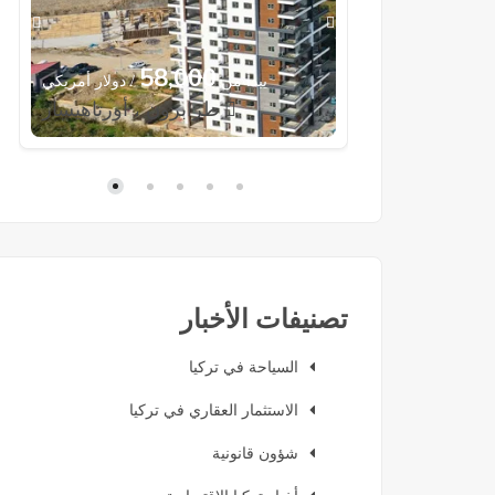
58,000
38
/ ليرة تركية
يبدأ من
/ دولار أمريكي
طرابزون ، أورتاهيسار
تصنيفات الأخبار
السياحة في تركيا
الاستثمار العقاري في تركيا
شؤون قانونية