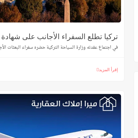
00
46,000
يبدأ من
/ دولار أمريكي
يبدأ من
طرابزون ، أورتاهيسار
اسطنبول ، باشاك شهير
تركيا تطلع السفراء الأجانب على شهادة ا
في اجتماع عقدته وزارة السياحة التركية حضره سفراء البعثات الأجن
إقرأ المزيد