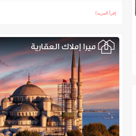
إقرأ المزيد
MT011
نقدا