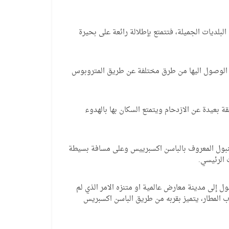
لديات الجميلة، فتتمتع بإطلالة رائعة على بحيرة
شوك شكمجة ما بين خطي ال E5 وال E80 فيمكن الوصول اليها من طرق مختلفة عن طريق المتروبوس
MTP020
نقدا
 بعيدة عن الازدحام ويتمتع السكان بها بالهدوء
نبول المعروف بالباسن اكسبرييس وعلى مسافة بسيطة
569,0
/ دولار أمريكي
ل إلى مدينة معارض عالمية او متنزه الامر الذي لم
شقة دوبلكس فخمة للبيع في طرابزون 6 غرف
رب المطار، يتميز بقربه من طريق الباسن اكسبريس