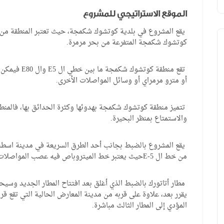
الموقع الاستراتيجي للمشروع
يقع المشروع في بلدية كوتشوك شكمجة، حيث تعتبر المنطقة من الب
كوتشوك شكمجة المتفرعة من بحر مرمرة.
تقع منطقة كوت
أو مترو مرمراي أو وسائل المواصلات الأخرى.
MTP018
نقدا
تتميز منطقة كوتشوك شكمجة بهدوئها وكثرة الحدائق بها، فالمنطقة
والاستمتاع بمنظر البحيرة.
يقع المشروع بالضبط بجانب أحد الطرق السريعة في مدينة اسط
00
265,000
يبدأ من
/ دولار أمريكي
يبدأ من
من خط ال E-5حيث يعتبر خط الميتروباص فيه عصب المواصلات الرئيسي.
طرابزون ، أكشباط
طرابزون ، أورتاهيسار
مطار أتاتورك بالضبط الذي أغلق بعد افتتاح المطار الجديد وسيحو
فيلا 3 طوابق للبيع في طرابزون ضمن مجمع
يقرر بعد، علاوة على قربه من مدينة المعارض الحالية التي تقع ق
المؤدي إلى المطار الثالث مباشرة.
سكني آمن
وصالتين