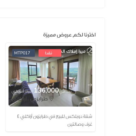
اخترنا لكم عروض مميزة
MTP017
MTP021
نقدا
136,000
92
/ دولار أمريكي
يبدأ من
/ دولار أمريكي
طرابزون ، أراكلي
صالة للبيع في
شقة دوبلكس للبيع في طرابزون أراكلي 4
غرف وصالتين