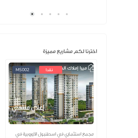
اخترنا لكم مشاريع مميزة
MS002
MT011
نقدا
علان منتهي
إعلان منتهي
اسطنبول ، باشاك شهير
لبيع في طرابزون
مجمع استثماري في اسطنبول الأوروبية في