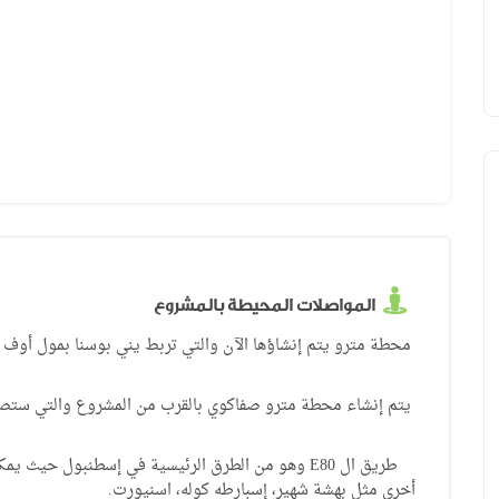
بيوك شكمجة بإطلالة رائعة على البحر
المواصلات المحيطة بالمشروع
محطة مترو يتم إنشاؤها الآن والتي تربط يني بوسنا بمول أوف اسط
يتم إنشاء محطة مترو صفاكوي بالقرب من المشروع والتي ستصل
طريق ال E80 وهو من الطرق الرئيسية في إسطنبول حي
أخرى مثل بهشة شهير، إسبارطه كوله، اسنيورت.