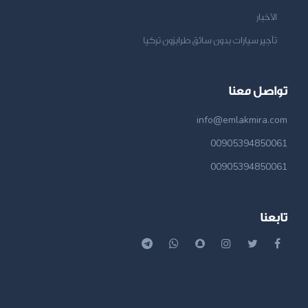
الأخبار
تأجير سيارات بدون سائق طرابزون تركيا
تواصل معنا
info@emlakmira.com
00905394850061
00905394850061
تابعنا