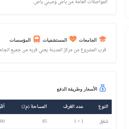
المواصلات العامة من باص وميني باص.
الجامعات
المستشفيات
المؤسسات
قرب المشروع من مركز المدينة يعني قربه من جميع الجام
الأسعار وطريقة الدفع
النوع
عدد الغرف
المساحة (م2)
أق
شقق
1 + 1
85
400