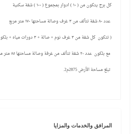
كل برج يتكون من ( ١٠ ) ادوار بمجموع ( ١٠٠ ) شقة سكنية
عدد ٨٠ شقة تتألف من ٣ غرف وصالة مساحتها ١٧٠ متر مربع
( تتكون كل شقة من ٣ غرف نوم + صالة + ٣ دورات مياه + بلكونتين + مطبخ
مع بلكون عدد ٢٠ شقة تتألف من غرفة وصالة مساحتها ٨٥ متر مربع
تبلغ مساحة الأرض 2875م2.
المرافق والخدمات والمزايا