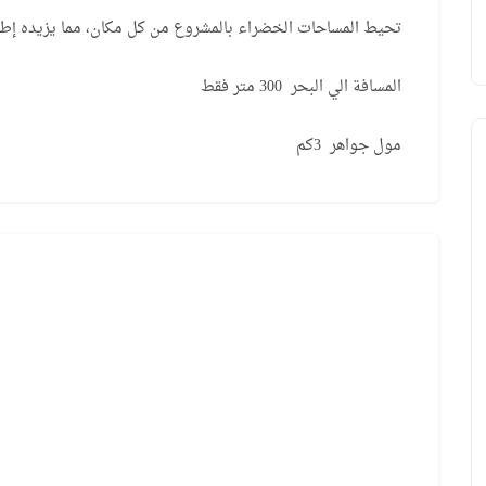
تحيط المساحات الخضراء بالمشروع من كل مكان، مما يزيده إطلا
المسافة الي البحر 300 متر فقط
مول جواهر 3كم
MT001
نقدا
با
إعلان منتهي
طرابزون ، باشاك شهير
مجمع عقاري جاهز للسكن مباشرة بإطلالات
مجمع عقاري قيد الإنش