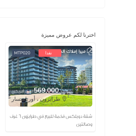
اخترنا لكم عروض مميزة
MTP020
MTP021
نقدا
569,000
92
/ دولار أمريكي
يبدأ من
/ دولار أمريكي
طرابزون ، أورتاهيسار
صالة للبيع في
شقة دوبلكس فخمة للبيع في طرابزون 6 غرف
وصالتين