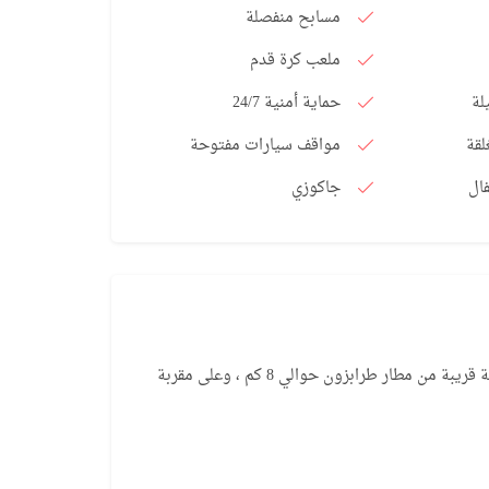
مسابح منفصلة
ملعب كرة قدم
لة
حماية أمنية 24/7
لقة
مواقف سيارات مفتوحة
ال
جاكوزي
MTP018
نقدا
265,0
/ دولار أمريكي
باط
يقع المشروع في منطقة يومرا في مدينة طرابزون أي على مسافة قريبة من مطار طرابزون حوالي 8 كم ، وعلى مقربة
يع في طرابزون ضمن مجمع