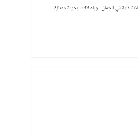
لة غاية في الجمال. وباطلالات بحرية ممتازة
MT007
لتقسيط
إعلان منتهي
طرابزون ، يومرا
اء بإطلالات بحرية في