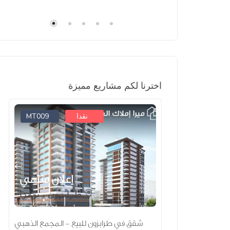
اخترنا لكم مشاريع مميزة
MT009
MS002
نقدا
علان منتهي
إعلان منتهي
طرابزون ، يومرا
الأوروبية في
شقق في طرابزون للبيع - المجمع الذهبي