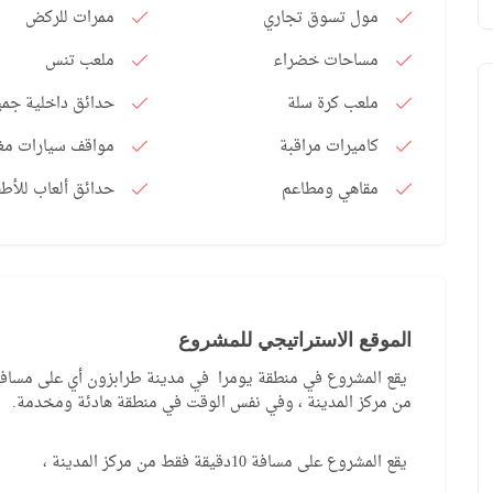
مول تسوق تجاري
ممرات للركض
مساحات خضراء
ملعب تنس
ملعب كرة سلة
حدائق داخلية جمي
كاميرات مراقبة
مواقف سيارات مغ
مقاهي ومطاعم
حدائق ألعاب للأطف
MTP019
نقدا
00
96,000
يبدأ من
/ دولار أمريكي
يبدأ من
الموقع الاستراتيجي للمشروع
طرابزون ، أرسين
طرابزون ، أكش
من مركز المدينة ، وفي نفس الوقت في منطقة هادئة ومخدمة.
شقة 3 غرف وصالة للبيع في طرابزون منطقة
فيلا 3 طوابق للب
أرسين بسعر رخيص بإطلالة مميزة على البحر
سكني آمن
يقع المشروع على مسافة 10دقيقة فقط من مركز المدينة ،
والطبيعة