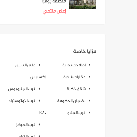
منطقة يومرا
إعلان منتهي
مزايا خاصة
إطلالات بحرية
على الباسن
عقارات فاخرة
إكسبرس
شقق ذكية
قرب المتروبوس
بضمان الحكومة
قرب الأوتوستراد
قرب المترو
E80
قرب المركز
قرب الترام