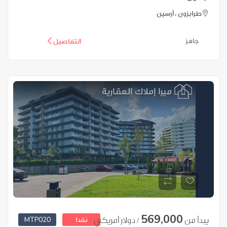
طرابزون ، أرسين
جاهز
التفاصيل
569,000
MTP020
يبدأ من
/ دولار أمريكي
نقدا