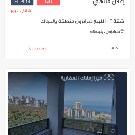
إعلان منتهي
MTP014
نقدا
شقق ،
للبيع
شقة 2+1 للبيع طرابزون منطقة يالنجاك
طرابزون ، يلينجاك
جاهز
التفاصيل