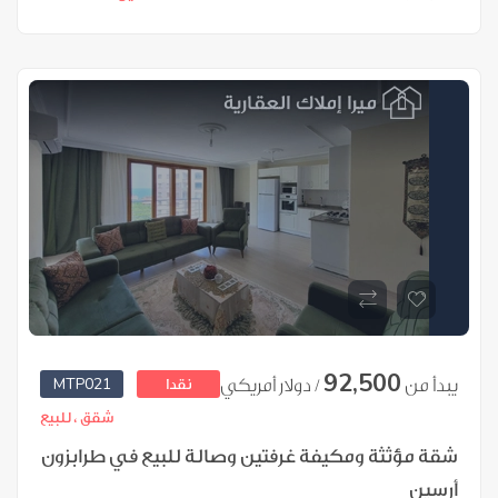
92,500
MTP021
يبدأ من
/ دولار أمريكي
نقدا
شقق ،
للبيع
شقة مؤثثة ومكيفة غرفتين وصالة للبيع في طرابزون
أرسين