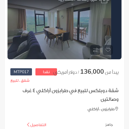
136,000
MTP017
يبدأ من
/ دولار أمريكي
نقدا
شقق ،
للبيع
شقة دوبلكس للبيع في طرابزون أراكلي 4 غرف
وصالتين
طرابزون ، أراكلي
جاهز
التفاصيل