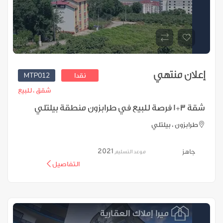
إعلان منتهي
MTP012
نقدا
شقق ،
للبيع
شقة 3+1 فرصة للبيع في طرابزون منطقة بيلتلي
طرابزون ، بيلتلي
2021
جاهز
موعد التسليم
التفاصيل