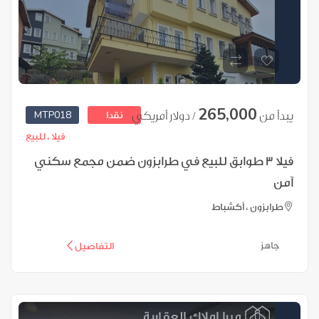
265,000
MTP018
يبدأ من
/ دولار أمريكي
نقدا
فيلا ،
للبيع
فيلا 3 طوابق للبيع في طرابزون ضمن مجمع سكني
آمن
طرابزون ، أكشباط
جاهز
التفاصيل