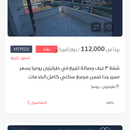
112,000
MTP023
يبدأ من
/ دولار أمريكي
نقدا
شقق ،
للبيع
شقة 3 غرف وصالة للبيع في طرابزون يومرا بسعر
مميز جدا ضمن مجمع سكني كامل الخدمات
طرابزون ، يومرا
جاهز
التفاصيل