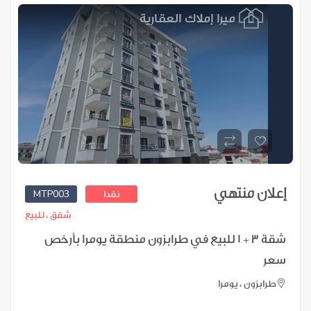
إعلان منتهي
MTP003
نقدا
شقق ،
للبيع
شقة 3 + 1 للبيع في طرابزون منطقة يومرا بأرخص
سعر
طرابزون ، يومرا