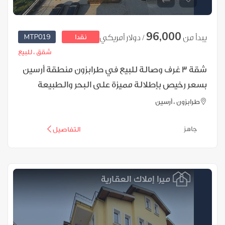
96,000
MTP019
يبدأ من
/ دولار أمريكي
نقدا
شقق ،
للبيع
شقة 3 غرف وصالة للبيع في طرابزون منطقة أرسين
بسعر رخيص بإطلالة مميزة على البحر والطبيعة
طرابزون ، أرسين
جاهز
التفاصيل