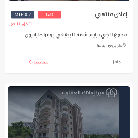
إعلان منتهي
MTP007
نقدا
شقق ،
للبيع
مجمع انجي برايم شقة للبيع في يومرا طرابزون
طرابزون ، يومرا
جاهز
التفاصيل