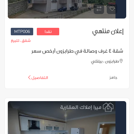
إعلان منتهي
MTP006
نقدا
شقق ،
للبيع
شقة 4 غرف وصالة في طرابزون أرخص سعر
طرابزون ، بيلتلي
جاهز
التفاصيل