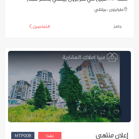
طرابزون ، بيلتلي
جاهز
التفاصيل
إعلان منتهي
MTP008
نقدا