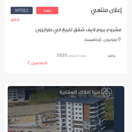
إعلان منتهي
MT011
نقدا
شقق
مشروع بروج لايف شقق للبيع في طرابزون
طرابزون ، أورتاهيسار
2020
جاهز
موعد التسليم
التفاصيل