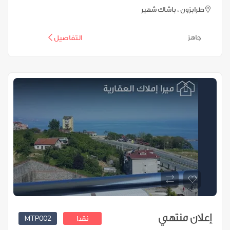
طرابزون ، باشاك شهير
جاهز
التفاصيل
إعلان منتهي
MTP002
نقدا