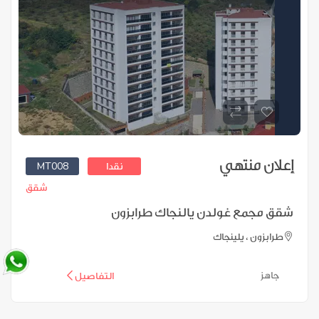
إعلان منتهي
MT008
نقدا
شقق
شقق مجمع غولدن يالنجاك طرابزون
طرابزون ، يلينجاك
جاهز
التفاصيل