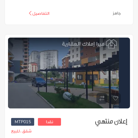
جاهز
التفاصيل
إعلان منتهي
MTP015
نقدا
شقق ،
للبيع