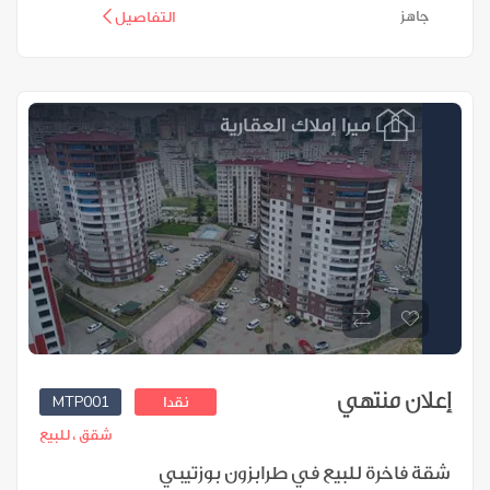
جاهز
التفاصيل
إعلان منتهي
MTP001
نقدا
شقق ،
للبيع
شقة فاخرة للبيع في طرابزون بوزتيبي