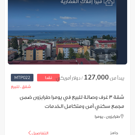
127,000
MTP022
يبدأ من
/ دولار أمريكي
نقدا
شقق ،
للبيع
شقة 3 غرف وصالة للبيع في يومرا طرابزون ضمن
مجمع سكني آمن ومتكامل الخدمات
طرابزون ، يومرا
جاهز
التفاصيل