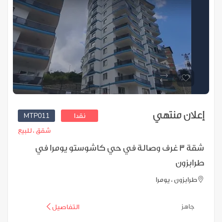
إعلان منتهي
MTP011
نقدا
شقق ،
للبيع
شقة 3 غرف وصالة في حي كاشوستو يومرا في
طرابزون
طرابزون ، يومرا
جاهز
التفاصيل