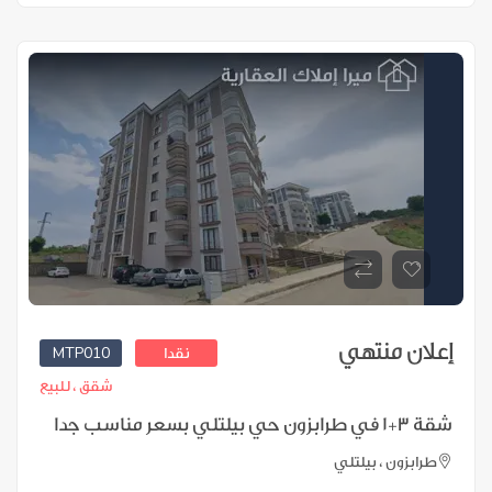
إعلان منتهي
MTP010
نقدا
شقق ،
للبيع
شقة 3+1 في طرابزون حي بيلتلي بسعر مناسب جدا
طرابزون ، بيلتلي