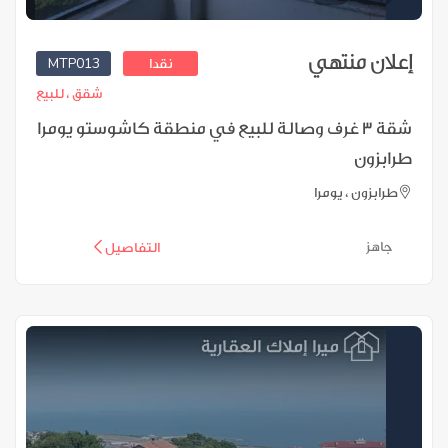
إعلان منتهي
MTP013
نقدا
شقق ،
للبيع
شقة 3 غرف وصالة للبيع في منطقة كاشوستو يومرا
طرابزون
طرابزون ، يومرا
جاهز
التفاصيل