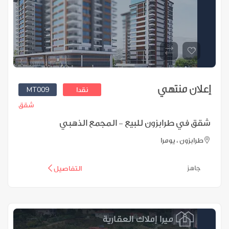
إعلان منتهي
MT009
نقدا
شقق
شقق في طرابزون للبيع - المجمع الذهبي
طرابزون ، يومرا
جاهز
التفاصيل