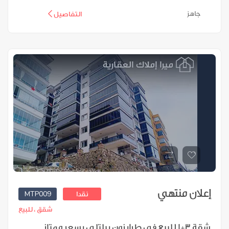
جاهز
التفاصيل
إعلان منتهي
MTP009
نقدا
شقق ،
للبيع
شقة 3+1 للبيع في طرابزون بيلتلي بسعر ممتاز