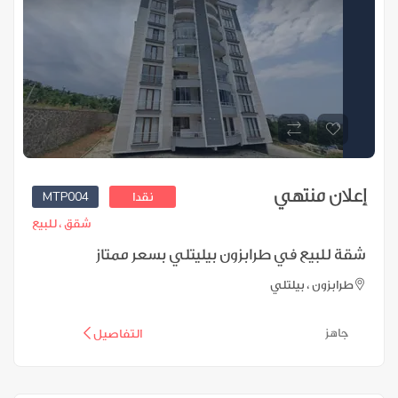
إعلان منتهي
MTP004
نقدا
شقق ،
للبيع
شقة للبيع في طرابزون بيليتلي بسعر ممتاز
طرابزون ، بيلتلي
جاهز
التفاصيل