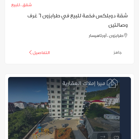
شقق ،
للبيع
شقة دوبلكس فخمة للبيع في طرابزون 6 غرف
وصالتين
طرابزون ، أورتاهيسار
جاهز
التفاصيل