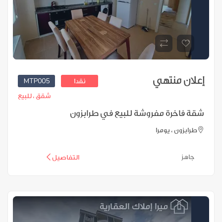
إعلان منتهي
MTP005
نقدا
شقق ،
للبيع
شقة فاخرة مفروشة للبيع في طرابزون
طرابزون ، يومرا
جاهز
التفاصيل