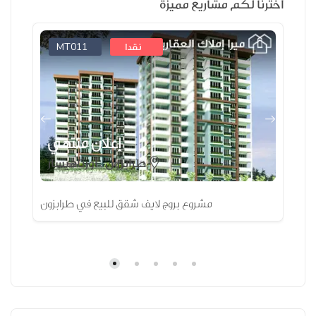
اخترنا لكم مشاريع مميزة
MT011
نقدا
ي
إعلان منتهي
طرابزون ، أورتاهيسار
ة
مشروع بروج لايف شقق للبيع في طرابزون