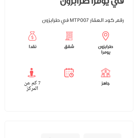
في يومرا طرابزون
رقم كود العقار
في طرابزون
MTP007
طرابزون
شقق
نقدا
يومرا
7 كم عن
جاهز
المركز