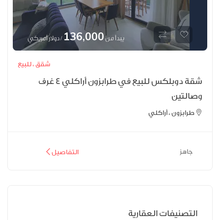
136,000
يبدأ من
/ دولار أمريكي
شقق ،
للبيع
شقة دوبلكس للبيع في طرابزون أراكلي 4 غرف
وصالتين
طرابزون ، أراكلي
جاهز
التفاصيل
التصنيفات العقارية