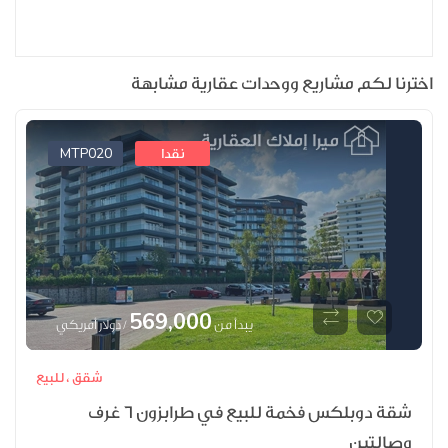
اخترنا لكم مشاريع ووحدات عقارية مشابهة
MTP020
نقدا
569,000
يبدأ من
/ دولار أمريكي
شقق ،
للبيع
شقة دوبلكس فخمة للبيع في طرابزون 6 غرف
وصالتين