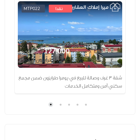
MTP022
نقدا
127,000
ي
يبدأ من
/ دولار أمريكي
طرابزون ، يومرا
ز
شقة 3 غرف وصالة للبيع في يومرا طرابزون ضمن مجمع
سكني آمن ومتكامل الخدمات
بسع