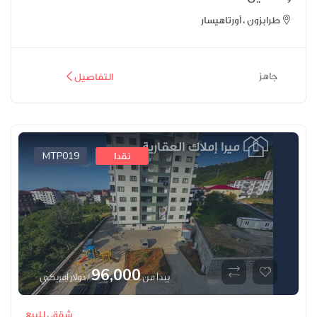
طرابزون ، أورتاهيسار
جاهز
التفاصيل
MTP019
نقدا
96,000
يبدأ من
/ دولار أمريكي
شقق ،
للبيع