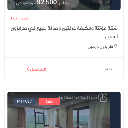
92,500
يبدأ من
/ دولار أمريكي
شقق ،
للبيع
شقة مؤثثة ومكيفة غرفتين وصالة للبيع في طرابزون
أرسين
طرابزون ، أرسين
جاهز
التفاصيل
MTP017
نقدا