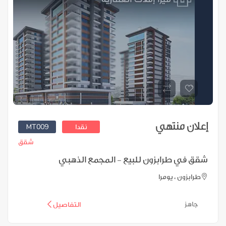
إعلان منتهي
MT009
نقدا
شقق
شقق في طرابزون للبيع - المجمع الذهبي
طرابزون ، يومرا
جاهز
التفاصيل