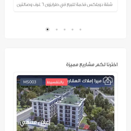
ز
شقة دوبلكس فخمة للبيع في طرابزون 6 غرف وصالتين
شقة 
اخترنا لكم مشاريع مميزة
MS003
بالتقسيط
ي
إعلان منتهي
اسطنبول ، باشاك شهير