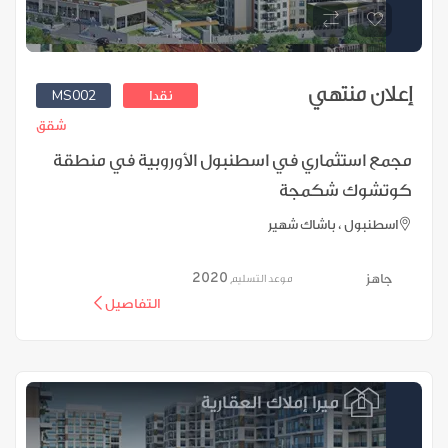
إعلان منتهي
MS002
نقدا
شقق
مجمع استثماري في اسطنبول الأوروبية في منطقة
كوتشوك شكمجة
اسطنبول ، باشاك شهير
2020
جاهز
موعد التسليم
التفاصيل