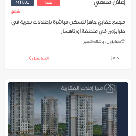
إعلان منتهي
MT001
نقدا
شقق
مجمع عقاري جاهز للسكن مباشرة بإطلالات بحرية في
طرابزون في منطقة أورتاهسار
طرابزون ، باشاك شهير
جاهز
التفاصيل