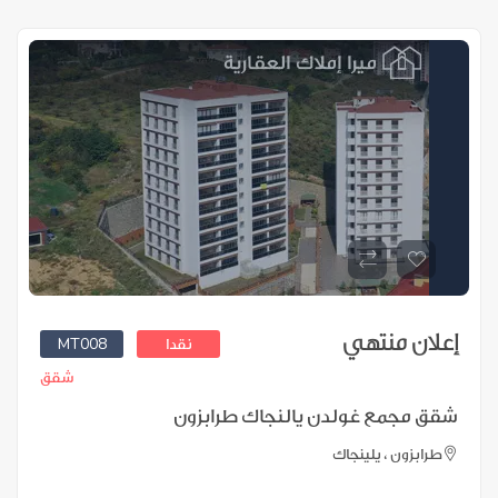
إعلان منتهي
MT008
نقدا
شقق
شقق مجمع غولدن يالنجاك طرابزون
طرابزون ، يلينجاك