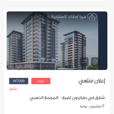
إعلان منتهي
MT009
نقدا
شقق
شقق في طرابزون للبيع - المجمع الذهبي
طرابزون ، يومرا