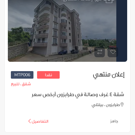
إعلان منتهي
MTP006
نقدا
شقق ،
للبيع
شقة 4 غرف وصالة في طرابزون أرخص سعر
طرابزون ، بيلتلي
جاهز
التفاصيل