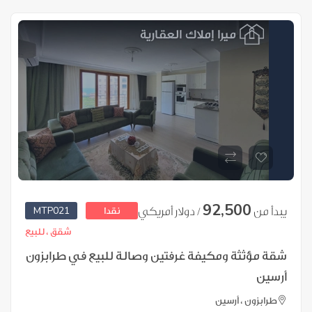
92,500
MTP021
يبدأ من
/ دولار أمريكي
نقدا
شقق ،
للبيع
شقة مؤثثة ومكيفة غرفتين وصالة للبيع في طرابزون
أرسين
طرابزون ، أرسين