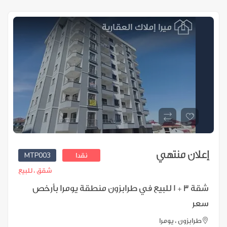
إعلان منتهي
MTP003
نقدا
شقق ،
للبيع
شقة 3 + 1 للبيع في طرابزون منطقة يومرا بأرخص
سعر
طرابزون ، يومرا