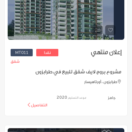
إعلان منتهي
MT011
نقدا
شقق
مشروع بروج لايف شقق للبيع في طرابزون
طرابزون ، أورتاهيسار
2020
جاهز
موعد التسليم
التفاصيل