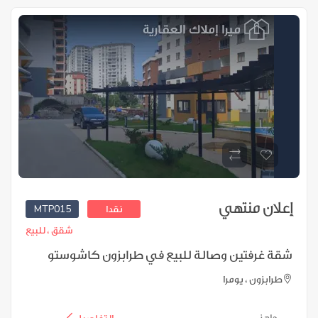
إعلان منتهي
MTP015
نقدا
شقق ،
للبيع
شقة غرفتين وصالة للبيع في طرابزون كاشوستو
طرابزون ، يومرا
جاهز