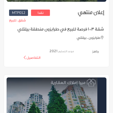
إعلان منتهي
MTP012
نقدا
شقق ،
للبيع
شقة 3+1 فرصة للبيع في طرابزون منطقة بيلتلي
طرابزون ، بيلتلي
2021
جاهز
موعد التسليم
التفاصيل