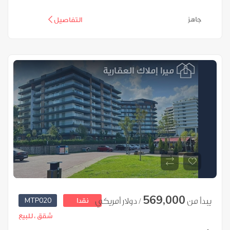
جاهز
التفاصيل
569,000
MTP020
يبدأ من
/ دولار أمريكي
نقدا
شقق ،
للبيع