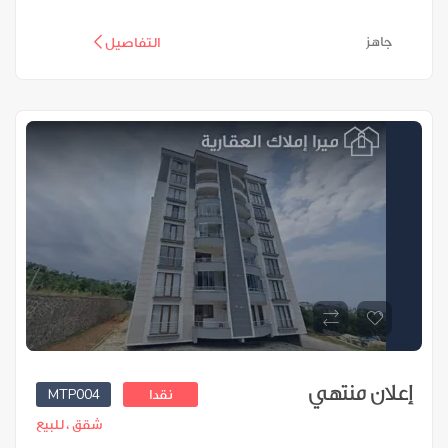
جاهز
التفاصيل
إعلان منتهي
MTP004
نقدا
شقق ،
للبيع