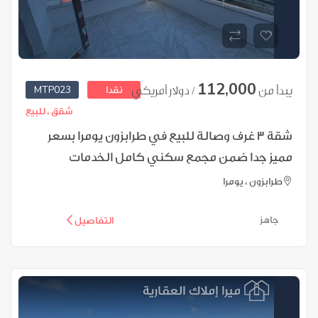
112,000
MTP023
يبدأ من
/ دولار أمريكي
نقدا
شقق ،
للبيع
شقة 3 غرف وصالة للبيع في طرابزون يومرا بسعر
مميز جدا ضمن مجمع سكني كامل الخدمات
طرابزون ، يومرا
جاهز
التفاصيل