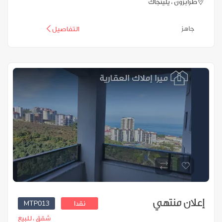
طرابزون ، يلينجاك
جاهز
التفاصيل
إعلان منتهي
MTP013
نقدا
شقق ،
للبيع