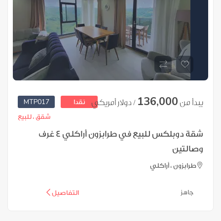
136,000
MTP017
يبدأ من
/ دولار أمريكي
نقدا
شقق ،
للبيع
شقة دوبلكس للبيع في طرابزون أراكلي 4 غرف
وصالتين
طرابزون ، أراكلي
جاهز
التفاصيل