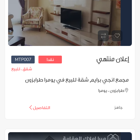
إعلان منتهي
MTP007
نقدا
شقق ،
للبيع
مجمع انجي برايم شقة للبيع في يومرا طرابزون
طرابزون ، يومرا
جاهز
التفاصيل