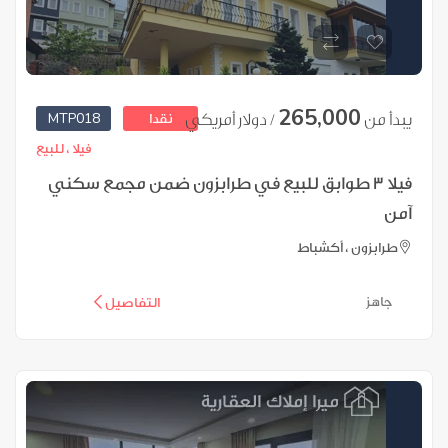
265,000
MTP018
يبدأ من
/ دولار أمريكي
نقدا
فيلا ،
للبيع
فيلا 3 طوابق للبيع في طرابزون ضمن مجمع سكني
آمن
طرابزون ، أكشباط
جاهز
التفاصيل