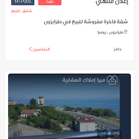
إعلان منتهي
MTP005
نقدا
شقق ،
للبيع
شقة فاخرة مفروشة للبيع في طرابزون
طرابزون ، يومرا
جاهز
التفاصيل