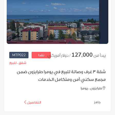
127,000
MTP022
يبدأ من
/ دولار أمريكي
نقدا
شقق ،
للبيع
شقة 3 غرف وصالة للبيع في يومرا طرابزون ضمن
مجمع سكني آمن ومتكامل الخدمات
طرابزون ، يومرا
جاهز
التفاصيل