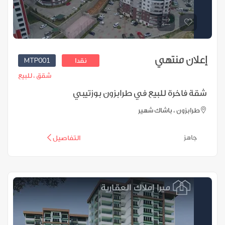
إعلان منتهي
MTP001
نقدا
شقق ،
للبيع
شقة فاخرة للبيع في طرابزون بوزتيبي
طرابزون ، باشاك شهير
جاهز
التفاصيل