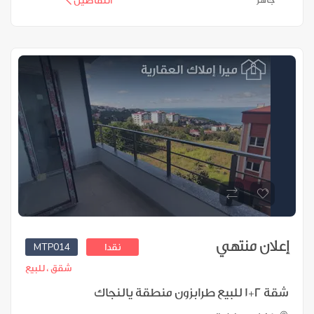
التفاصيل
إعلان منتهي
MTP014
نقدا
شقق ،
للبيع
شقة 2+1 للبيع طرابزون منطقة يالنجاك