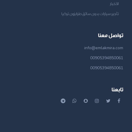
الأخبار
تأجير سيارات بدون سائق طرابزون تركيا
تواصل معنا
info@emlakmira.com
00905394850061
00905394850061
تابعنا