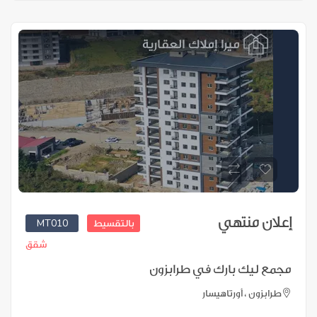
إعلان منتهي
MT010
بالتقسيط
شقق
مجمع ليك بارك في طرابزون
طرابزون ، أورتاهيسار