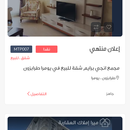
إعلان منتهي
MTP007
نقدا
شقق ،
للبيع
مجمع انجي برايم شقة للبيع في يومرا طرابزون
طرابزون ، يومرا
جاهز
التفاصيل