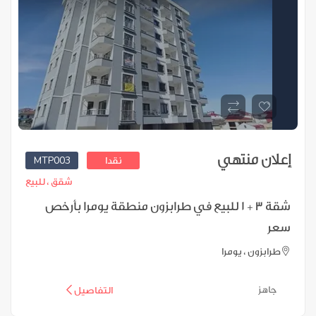
إعلان منتهي
MTP003
نقدا
شقق ،
للبيع
شقة 3 + 1 للبيع في طرابزون منطقة يومرا بأرخص
سعر
طرابزون ، يومرا
جاهز
التفاصيل