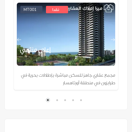
MT001
نقدا
ي
إعلان منتهي
طرابزون ، باشاك شهير
بي
مجمع عقاري جاهز للسكن مباشرة بإطلالات بحرية في
مجمع
طرابزون في منطقة أورتاهسار
في 