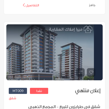
جاهز
التفاصيل
إعلان منتهي
MT009
نقدا
شقق
شقق في طرابزون للبيع - المجمع الذهبي