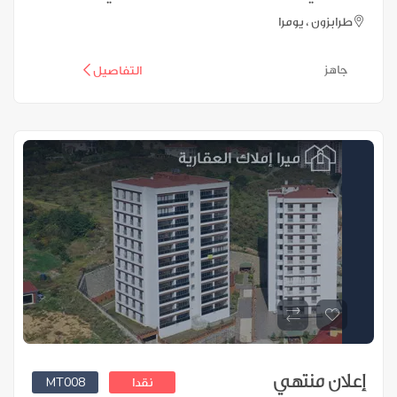
طرابزون ، يومرا
جاهز
التفاصيل
إعلان منتهي
MT008
نقدا