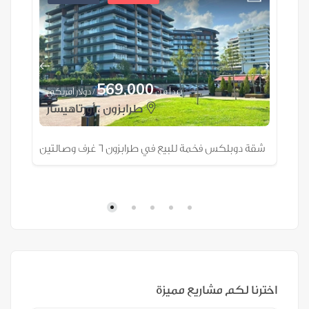
569,000
ي
يبدأ من
/ دولار أمريكي
طرابزون ، أورتاهيسار
شقة دوبلكس فخمة للبيع في طرابزون 6 غرف وصالتين
سكن
اخترنا لكم مشاريع مميزة